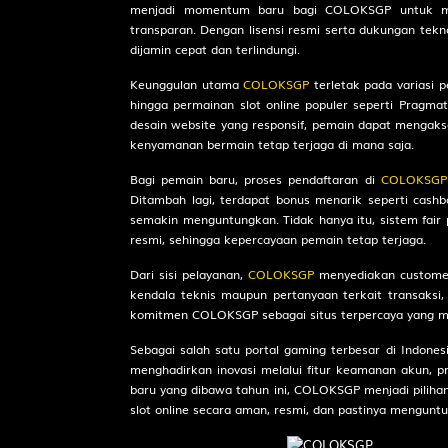
menjadi momentum baru bagi COLOKSGP untuk me
transparan. Dengan lisensi resmi serta dukungan tekno
dijamin cepat dan terlindungi.
Keunggulan utama
COLOKSGP
terletak pada variasi p
hingga permainan slot online populer seperti Pragmat
desain website yang responsif, pemain dapat mengak
kenyamanan bermain tetap terjaga di mana saja.
Bagi pemain baru, proses pendaftaran di
COLOKSGP
Ditambah lagi, terdapat bonus menarik seperti cash
semakin menguntungkan. Tidak hanya itu, sistem fair 
resmi, sehingga kepercayaan pemain tetap terjaga.
Dari sisi pelayanan,
COLOKSGP
menyediakan customer
kendala teknis maupun pertanyaan terkait transaksi,
komitmen COLOKSGP sebagai situs terpercaya yang
Sebagai salah satu portal gaming terbesar di Indone
menghadirkan inovasi melalui fitur keamanan akun, pro
baru yang dibawa tahun ini, COLOKSGP menjadi pilihan
slot online secara aman, resmi, dan pastinya mengunt