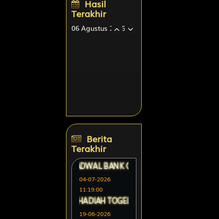
Hasil
Terakhir
06 Agustus 2026
MUNCHEN
9364
KINGSTON
1879
OSLO
7358
ATLANTA
5920
Berita
Terakhir
*JADWAL BANK OFFLINE *
04-07-2026
11:19:00
*DISKON & HADIAH TOGEL *
19-06-2026