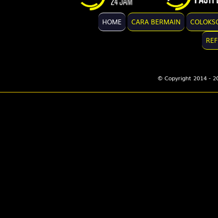
HOME
CARA BERMAIN
COLOKS
REF
© Copyright 2014 - 